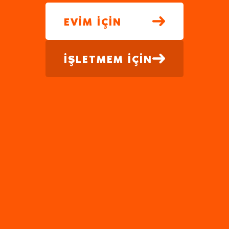
EVİM İÇİN
İŞLETMEM İÇİN