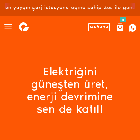
 şarj istasyonu ağına sahip Zes ile güneş enerjisiyle
0
MAĞAZA
Elektriğini
güneşten üret,
enerji devrimine
sen de katıl!