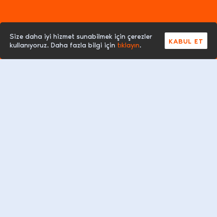
Size daha iyi hizmet sunabilmek için çerezler
KABUL ET
kullanıyoruz. Daha fazla bilgi için
tıklayın
.
Gelecek
EV
İŞLETME
Solarçatı'da!