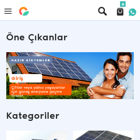
0
Öne Çıkanlar
HAZIR SİSTEMLER
Giriş
Paketi
Çiftler veya yalnız yaşayanlar
için güneş enerjisine geçme
fırsatı!
Kategoriler