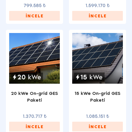
799.585 ₺
1.599.170 ₺
İNCELE
İNCELE
20 kWe On-grid GES
15 kWe On-grid GES
Paketi
Paketi
1.370.717 ₺
1.085.151 ₺
İNCELE
İNCELE