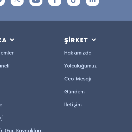
ZA
ŞİRKET
temler
Hakkımızda
neli
Yolculuğumuz
Ceo Mesajı
Gündem
e
İletişim
aj
ir Güç Kaynakları