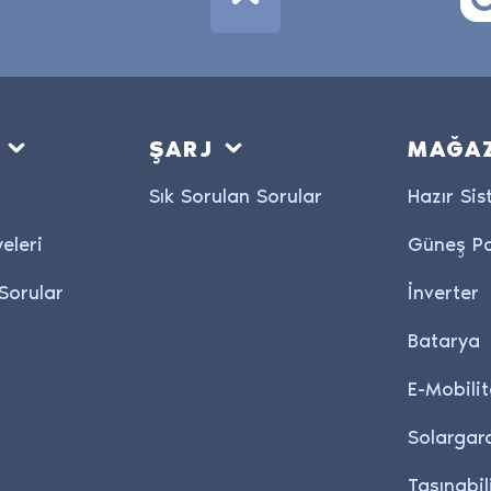
ŞARJ
MAĞA
Sık Sorulan Sorular
Hazır Sis
eleri
Güneş Pa
Sorular
İnverter
Batarya
E-Mobilit
Solargar
Taşınabil