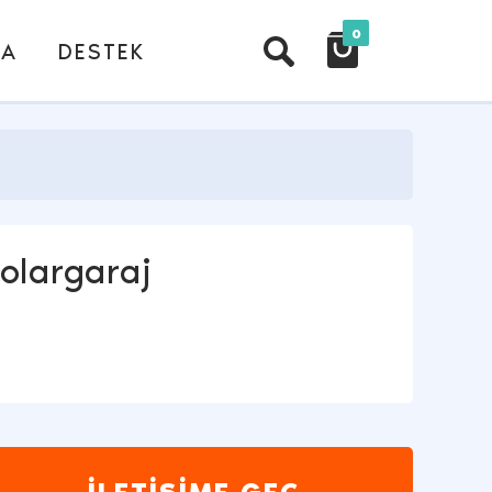
0
DA
DESTEK
Solargaraj
İLETİŞİME GEÇ