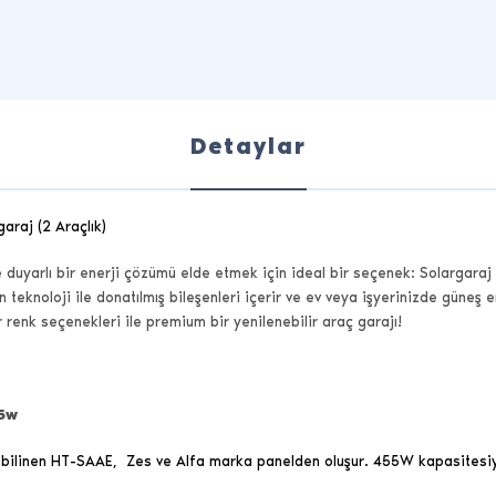
Detaylar
garaj (2 Araçlık)
e duyarlı bir enerji çözümü elde etmek için ideal bir seçenek: Solargaraj
n teknoloji ile donatılmış bileşenleri içerir ve ev veya işyerinizde güne
 renk seçenekleri ile premium bir yenilenebilir araç garajı!
55w
yla bilinen HT-SAAE, Zes ve Alfa marka panelden oluşur. 455W kapasitesiyle