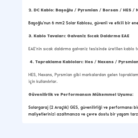
2.
DC Kablo: Başoğlu / Pyrsmian / Borsan / HES /
Başoğlu'nun 6 mm2 Solar Kablosu, güvenli ve etkili bir ener
3.
Kablo Tavaları: Galvaniz Sıcak Daldırma EAE
EAE'nin sıcak daldırma galvaniz tesisinde üretilen kablo t
4.
Topraklama Kabloları: Hes / Nexans / Pyrsmia
HES, Nexans, Pyrsmian gibi markalardan gelen topraklama k
için kullanılırlar.
Güvenilirlik ve Performansın Mükemmel Uyumu:
Solargaraj (2 Araçlık) GES, güvenilirliği ve performansı bi
maliyetlerinizi azaltmanıza ve çevre dostu bir yaşam tar