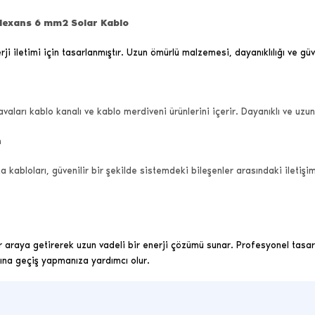
 Nexans 6 mm2 Solar Kablo
ji iletimi için tasarlanmıştır. Uzun ömürlü malzemesi, dayanıklılığı ve güve
avaları kablo kanalı ve kablo merdiveni ürünlerini içerir. Dayanıklı ve uz
n
abloları, güvenilir bir şekilde sistemdeki bileşenler arasındaki iletiş
r araya getirerek uzun vadeli bir enerji çözümü sunar. Profesyonel tasarım
zına geçiş yapmanıza yardımcı olur.