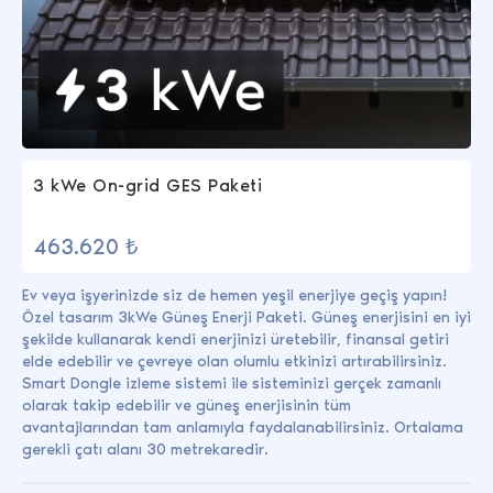
3 kWe On-grid GES Paketi
463.620 ₺
Ev veya işyerinizde siz de hemen yeşil enerjiye geçiş yapın!
Özel tasarım 3kWe Güneş Enerji Paketi. Güneş enerjisini en iyi
şekilde kullanarak kendi enerjinizi üretebilir, finansal getiri
elde edebilir ve çevreye olan olumlu etkinizi artırabilirsiniz.
Smart Dongle izleme sistemi ile sisteminizi gerçek zamanlı
olarak takip edebilir ve güneş enerjisinin tüm
avantajlarından tam anlamıyla faydalanabilirsiniz. Ortalama
gerekli çatı alanı 30 metrekaredir.