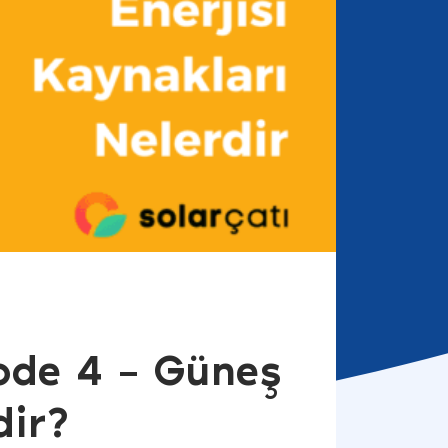
sode 4 – Güneş
dir?