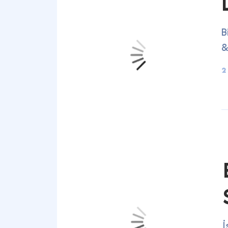
B
&
2
İ