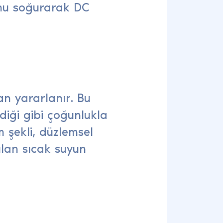
onu soğurarak DC
dan yararlanır. Bu
ldiği gibi çoğunlukla
m şekli, düzlemsel
tlılan sıcak suyun