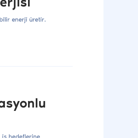
rjisi
lir enerji üretir.
tasyonlu
n iş hedeflerine