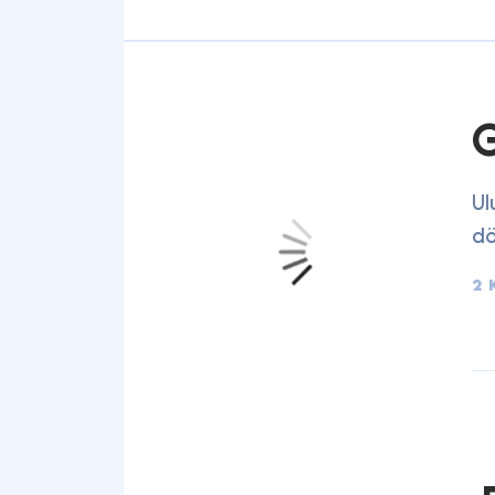
G
Ul
dö
2 