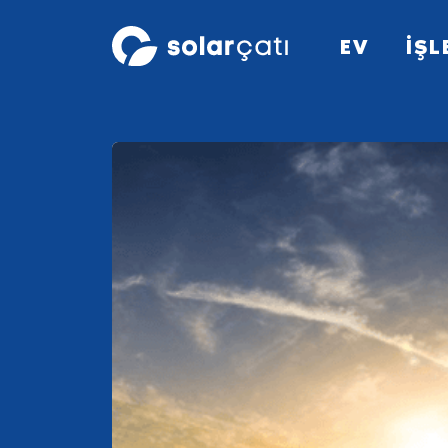
EV
İŞL