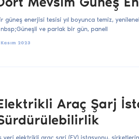
Dört Mevsim Güneş Ene
ir güneş enerjisi tesisi yıl boyunca temiz, yenilenebi
nbsp;Güneşli ve parlak bir gün, panell
 Kasım 2023
Elektrikli Araç Şarj İs
Sürdürülebilirlik
ş yeri elektrikli araç şarj (EV) istasyonu, şirketleri