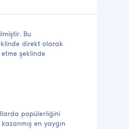
lmiştir. Bu
şeklinde direkt olarak
e etme şeklinde
llarda popülerliğini
k kazanmış en yaygın