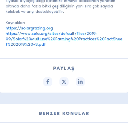
kıyasla biyoçeşitliliği optimize etmeye odaklanan yönetim
altında daha fazla bitki çeşitliliğinin yanı sıra çok sayıda
kelebek ve arıyı destekleyebilir.
Kaynaklar:
https://solargrazing.org
https://www.seia.org/sites/default/files/2019-
09/Solar%20Multiuse%20Farming%20Practices%20FactShee
t%202019%20v3.pdf
PAYLAŞ
BENZER KONULAR