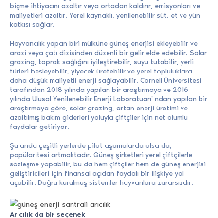
biçme ihtiyacını azaltır veya ortadan kaldırır, emisyonları ve
maliyetleri azaltır. Yerel kaynaklı, yenilenebilir süt, et ve yün
katkısı sağlar.
Hayvancılık yapan biri mülküne güneş enerjisi ekleyebilir ve
arazi veya çatı dizisinden düzenli bir gelir elde edebilir. Solar
grazing, toprak sağlığını iyileştirebilir, suyu tutabilir, yerli
türleri besleyebilir, yiyecek üretebilir ve yerel topluluklara
daha düşük maliyetli enerji sağlayabilir. Cornell Üniversitesi
tarafından 2018 yılında yapılan bir araştırmaya ve 2016
yılında Ulusal Yenilenebilir Enerji Laboratuarı' ndan yapılan bir
araştırmaya göre, solar grazing, artan enerji üretimi ve
azaltılmış bakım giderleri yoluyla çiftçiler için net olumlu
faydalar getiriyor.
Şu anda çeşitli yerlerde pilot aşamalarda olsa da,
popülaritesi artmaktadır. Güneş şirketleri yerel çiftçilerle
sözleşme yapabilir, bu da hem çiftçiler hem de güneş enerjisi
geliştiricileri için finansal açıdan faydalı bir ilişkiye yol
açabilir. Doğru kurulmuş sistemler hayvanlara zararsızdır.
Arıcılık da bir seçenek