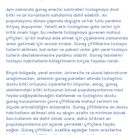
Aynı zamanda güneş enerjisi santralleri tozlaşmaya dost
bitki ve arı kovanlarını sahalarına dahil edebilir. Arı
popülasyonu dünya çapında düşüşte ve her türlü yardıma
ihtiyaç duyuyorlar. Yeterli ekin tozlaşması gıda verimi için
kritik önem taşır, bu nedenle tozlaşmaya güvenen mahsul
çiftçileri, iyi bir mahsul elde etmek için çiçeklenme zamanında
arılar getirmek için arıcılar kiralar. Güneş çiftliklerine tozlayıcı
türlerin ekilmesi, bal arıları ve yabani arılar gibi yerel tozlayıcı
türlerin desteklenmesine yardımcı olabilir. Güneş tesislerini
tozlayıcı habitatlarla birleştirmenin birçok faydası vardır.
Birçok bölgede, yerel arıcılar, üniversite ve ulusal laboratuvar
araştırmacıları, arılarının güneş panelleri altında tozlaştırıcı
dostu bitki örtüsünü ziyaretlerini izliyorlar. Amaç, güneş
alanlarındaki bitki örtüsünün böcek popülasyonlarına nasıl
fayda sağlayabileceğini belirlemek ve tozlaştırıcı dostu
güneş kurulumlarının çevre çiftliklerde mahsul verimini ne
ölçüde artırabildiğini anlamaktır. Güneş çiftliklerine arı dostu
habitatların ekilmesi atık su akışını azaltır ve minimum böcek
ilacı kullanımı da dahil olmak üzere, daha istikrarlı arı
popülasyonlarına yol açarak çevredeki çiftçilere fayda
sağlar. Güneş çiftlikleri, özellikle eşdeğer tarım arazilerine