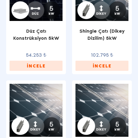
Düz Çatı
Shingle Çatı (Dikey
Konstrüksiyon 5kW
Dizilim) 5kW
54.253 ₺
102.795 ₺
İNCELE
İNCELE