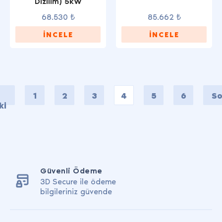
Dizilim) 5kW
68.530 ₺
85.662 ₺
İNCELE
İNCELE
1
2
3
4
5
6
So
ki
Güvenli Ödeme
3D Secure ile ödeme
bilgileriniz güvende