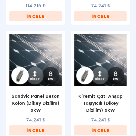
114.216 ₺
74.241 ₺
İNCELE
İNCELE
Sandviç Panel Beton
Kiremit Çatı Ahşap
Kolon (Dikey Dizilim)
Taşıyıcılı (Dikey
8kW
Dizilim) 8kW
74.241 ₺
74.241 ₺
İNCELE
İNCELE