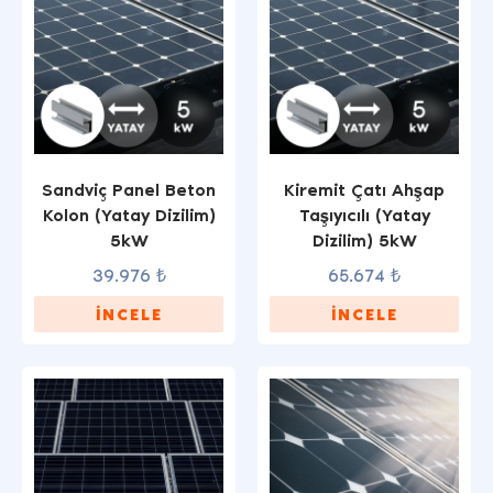
Sandviç Panel Beton
Kiremit Çatı Ahşap
Kolon (Yatay Dizilim)
Taşıyıcılı (Yatay
5kW
Dizilim) 5kW
39.976 ₺
65.674 ₺
İNCELE
İNCELE