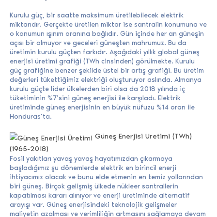
Kurulu güç, bir saatte maksimum üretilebilecek elektrik
miktarıdır. Gerçekte üretilen miktar ise santralin konumuna ve
o konumun ışınım oranına bağlıdır. Gün içinde her an güneşin
açısı bir olmuyor ve geceleri güneşten mahrumuz. Bu da
üretimin kurulu güçten farkıdır. Aşağıdaki yıllık global güneş
enerjisi üretimi grafiği (TWh cinsinden) görülmekte. Kurulu
güç grafiğine benzer şekilde üstel bir artış grafiği. Bu üretim
değerleri tükettiğimiz elektriği oluşturuyor aslında. Almanya
kurulu güçte lider ülkelerden biri olsa da 2018 yılında iç
tüketiminin %7’sini güneş enerjisi ile karşıladı. Elektrik
üretiminde güneş enerjisinin en büyük nüfuzu %14 oran ile
Honduras’ta.
Güneş Enerjisi Üretimi (TWh)
(1965-2018)
Fosil yakıtları yavaş yavaş hayatımızdan çıkarmaya
başladığımız şu dönemlerde elektrik en birincil enerji
ihtiyacımız olacak ve bunu elde etmenin en temiz yollarından
biri güneş. Birçok gelişmiş ülkede nükleer santrallerin
kapatılması kararı alınıyor ve enerji üretiminde alternatif
arayışı var. Güneş enerjisindeki teknolojik gelişmeler
maliyetin azalması ve verimliliğin artmasını sağlamaya devam