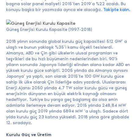
başına solar panel maliyeti 2015’ten 2019’a %22 azaldı. Bu
konuyu başka bir yazımızda ayrıca ele alacağız.
Takipte kalın.
Güneş Enerjisi Kurulu Kapasite (1997-2018)
2018 yılının sonunda global kurulu güç kapasitesi 512 GW’ a
ulaştı ve bunun yaklaşık %35’i kamu ölçekli tesislerdi.
Almanya, ABD ve Çin gibi ülkelerin ulusal programları ve
teşvikleri de bu hızlı büyümenin nedenlerinden biri. 90’lı
yılların sonunda Japonya liderliği elinden alana kadar ABD en
yüksek kurulu güce sahipti. 2005 yılında da Almanya aynısını
Japonya’ ya yaptı, son olarak 2015’te 100 GW kurulu güce
sahip ilk ülke olarak Çin liderliğe adını yazdırdı. Uluslararası
Enerji Ajansı 2050 yılında 4.7 TW solar kurulu gücü ve güneş
enerjisinin dünyanın en büyük elektrik kaynağı olmasını
hedefliyor. Türkiye bu yarışa geç başlamış da olsa emin
adımlarla ilerlemeye devam ediyor. 2015 yılında 248,84 MW
olan kurulu güç 2019 yılında 5894 MW ‘a ulaştı. Sadece dört
yılda kurulu güç 23 katına yükseldi. 2018 yılına göre globalde
12. sıradayız.
Kurulu Güç ve Üretim