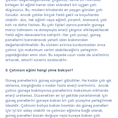
birleşen iki eğimli kenar olan standart bir üçgen çatı
düşünürüz. Bu, modern binalarda en yaygın görülen çatı
türüdür. Ancak çatılar birçok farklı şekil ve boyutlarda
olabilir- düz, tek eğimli veya eğimli, piramit, Mansard, çatı
katı ve daha fazlası. Bu çatı tipleri ayrıca panelin güneşe
maruz kalmasını ve dolayısıyla enerji çıkışınızı etkileyebilecek
farklı eğim derecelerine sahiptir. Her çatı yüzeyi, güneş
panellerini barındıracak yeterli alan bakımından
değerlendirilmelidir. Bu sistemi evinize kurdurmadan önce
çatınız için maksimum verimi alabileceğiniz yerleşimin
yapıldığından emin olun. Bu sayede uzun vade de üretiminiz
artacak, amorti süreniz azalacaktır.
3. Çatınızın eğimi hangi yöne bakıyor?
Güneş panelleriniz güneş süngeri gibidirler. Ne kadar çok ışık
alırlarsa, karşılığında o kadar fazla enerji üretirsiniz. Ancak
çatınız güneşe bakmıyorsa panelleriniz maksimum miktarda
enerji üretemez. Düzenekten en iyi şekilde yararlanmak için
güneş panellerini güneye bakan bir çatı yüzeyine yerleştirmek
idealdir. Çatınızın batıya bakan kısımları da güneş panelleri
için iyi bir aday olabilir ve çatınızın eğimine bağlı olarak,
güneş panelleri bazen doğuya veya kuzeye bakan çatı