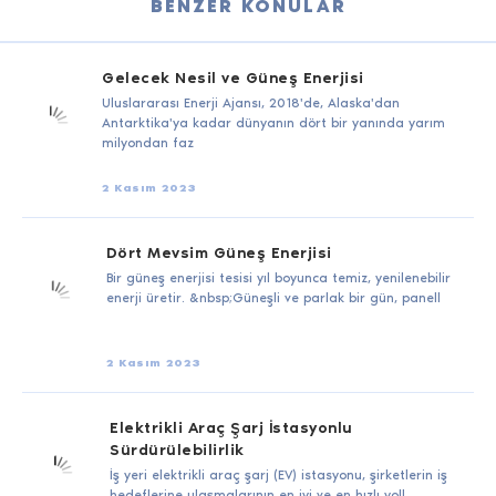
BENZER KONULAR
Gelecek Nesil ve Güneş Enerjisi
Uluslararası Enerji Ajansı, 2018'de, Alaska'dan
Antarktika'ya kadar dünyanın dört bir yanında yarım
milyondan faz
2 Kasım 2023
Dört Mevsim Güneş Enerjisi
Bir güneş enerjisi tesisi yıl boyunca temiz, yenilenebilir
enerji üretir. &nbsp;Güneşli ve parlak bir gün, panell
2 Kasım 2023
Elektrikli Araç Şarj İstasyonlu
Sürdürülebilirlik
İş yeri elektrikli araç şarj (EV) istasyonu, şirketlerin iş
hedeflerine ulaşmalarının en iyi ve en hızlı yoll