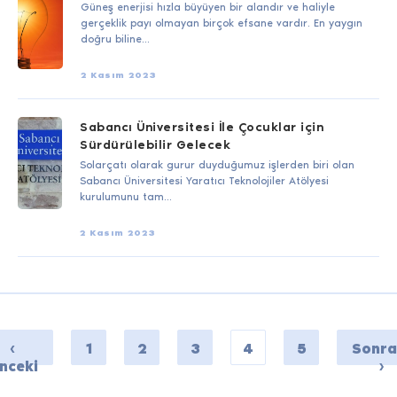
Güneş enerjisi hızla büyüyen bir alandır ve haliyle
gerçeklik payı olmayan birçok efsane vardır. En yaygın
doğru biline...
2 Kasım 2023
Sabancı Üniversitesi İle Çocuklar için
Sürdürülebilir Gelecek
Solarçatı olarak gurur duyduğumuz işlerden biri olan
Sabancı Üniversitesi Yaratıcı Teknolojiler Atölyesi
kurulumunu tam...
2 Kasım 2023
‹
1
2
3
4
5
Sonra
nceki
›