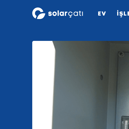
EV
İŞL