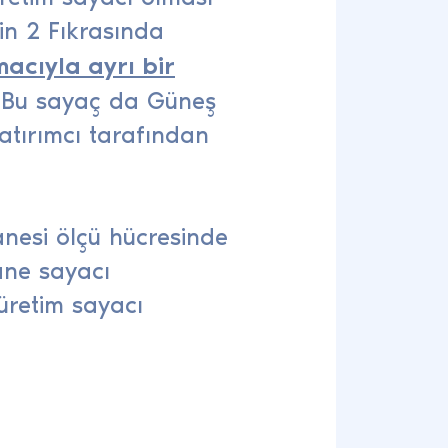
nin 2 Fıkrasında
macıyla ayrı bir
r. Bu sayaç da Güneş
atırımcı tarafından
anesi ölçü hücresinde
ane sayacı
üretim sayacı