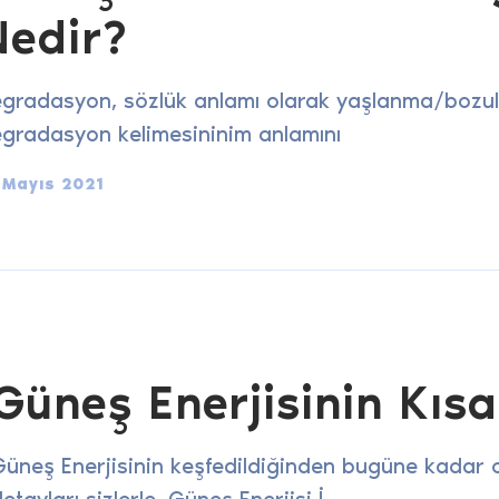
Nedir?
gradasyon, sözlük anlamı olarak yaşlanma/bozul
gradasyon kelimesininim anlamını
 Mayıs 2021
Güneş Enerjisinin Kısa
üneş Enerjisinin keşfedildiğinden bugüne kadar o
etayları sizlerle. Güneş Enerjisi İ