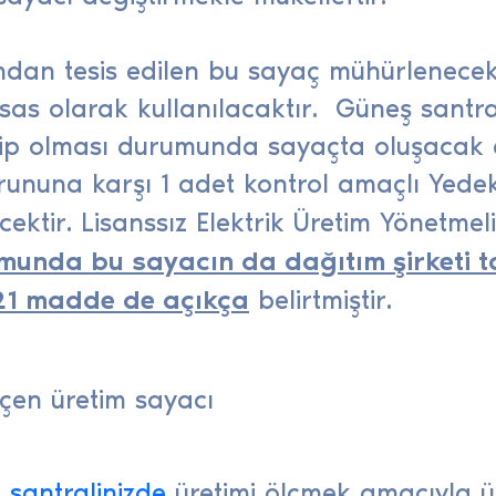
ından tesis edilen bu sayaç mühürlenecek
sas olarak kullanılacaktır. Güneş santra
hip olması durumunda sayaçta oluşacak 
rununa karşı 1 adet kontrol amaçlı Yede
ektir. Lisanssız Elektrik Üretim Yönetmel
umunda bu sayacın da dağıtım şirketi 
e 21 madde de açıkça
belirtmiştir.
 santralinizde
üretimi ölçmek amacıyla ü