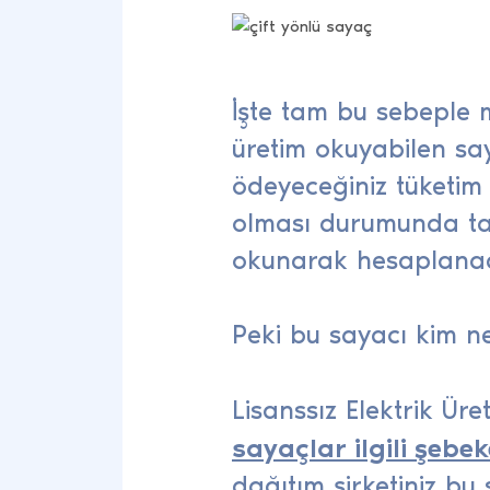
İşte tam bu sebeple m
üretim okuyabilen say
ödeyeceğiniz tüketim f
olması durumunda tah
okunarak hesaplanac
Peki bu sayacı kim n
Lisanssız Elektrik Ür
sayaçlar ilgili şebek
dağıtım şirketiniz bu 