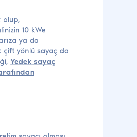
 olup,
linizin 10 kWe
arıza ya da
k çift yönlü sayaç da
Yedek sayaç
iği,
tarafından
retim sayacı olması