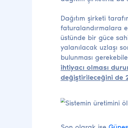
Dağıtım şirketi taraf
faturalandırmalara e
üstünde bir güce sa
yalanılacak uzlaşı so
bulunması gerekebilec
ihtiyacı olması dur
değiştirileceğini d
Son olarak ise
Güneş