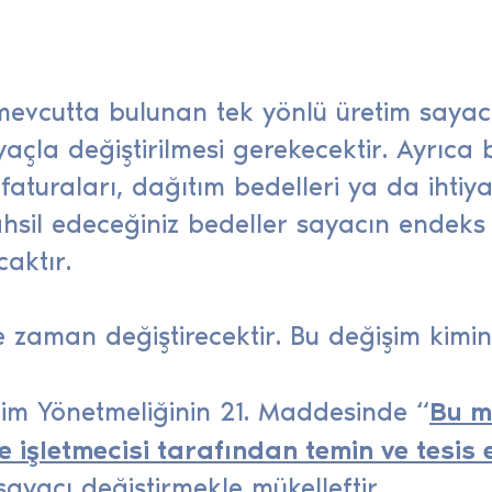
evcutta bulunan tek yönlü üretim sayacın
açla değiştirilmesi gerekecektir. Ayrıca b
aturaları, dağıtım bedelleri ya da ihtiyaç
sil edeceğiniz bedeller sayacın endeks
aktır.
e zaman değiştirecektir. Bu değişim kimi
Bu m
etim Yönetmeliğinin 21. Maddesinde “
e işletmecisi tarafından temin ve tesis 
sayacı değiştirmekle mükelleftir.