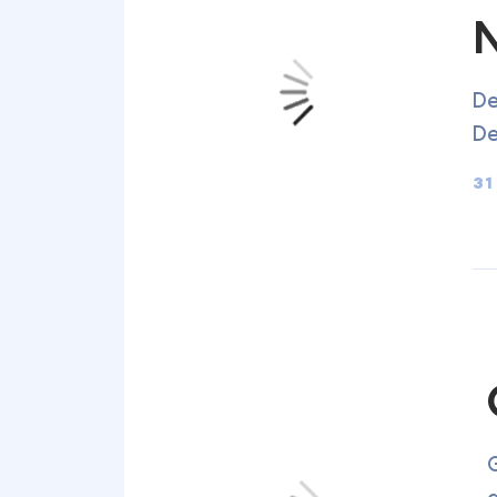
De
De
31
G
d