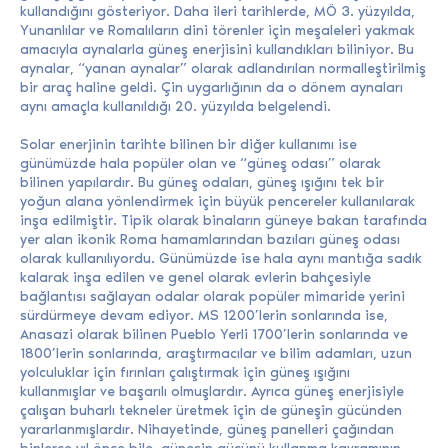
kullandığını gösteriyor. Daha ileri tarihlerde, MÖ 3. yüzyılda,
Yunanlılar ve Romalıların dini törenler için meşaleleri yakmak
amacıyla aynalarla güneş enerjisini kullandıkları biliniyor. Bu
aynalar, “yanan aynalar” olarak adlandırılan normalleştirilmiş
bir araç haline geldi. Çin uygarlığının da o dönem aynaları
aynı amaçla kullanıldığı 20. yüzyılda belgelendi.
Solar enerjinin tarihte bilinen bir diğer kullanımı ise
günümüzde hala popüler olan ve “güneş odası” olarak
bilinen yapılardır. Bu güneş odaları, güneş ışığını tek bir
yoğun alana yönlendirmek için büyük pencereler kullanılarak
inşa edilmiştir. Tipik olarak binaların güneye bakan tarafında
yer alan ikonik Roma hamamlarından bazıları güneş odası
olarak kullanılıyordu. Günümüzde ise hala aynı mantığa sadık
kalarak inşa edilen ve genel olarak evlerin bahçesiyle
bağlantısı sağlayan odalar olarak popüler mimaride yerini
sürdürmeye devam ediyor. MS 1200’lerin sonlarında ise,
Anasazi olarak bilinen Pueblo Yerli 1700’lerin sonlarında ve
1800’lerin sonlarında, araştırmacılar ve bilim adamları, uzun
yolculuklar için fırınları çalıştırmak için güneş ışığını
kullanmışlar ve başarılı olmuşlardır. Ayrıca güneş enerjisiyle
çalışan buharlı tekneler üretmek için de güneşin gücünden
yararlanmışlardır. Nihayetinde, güneş panelleri çağından
binlerce yıl önce bile, güneşin gücünü kullanma kavramının