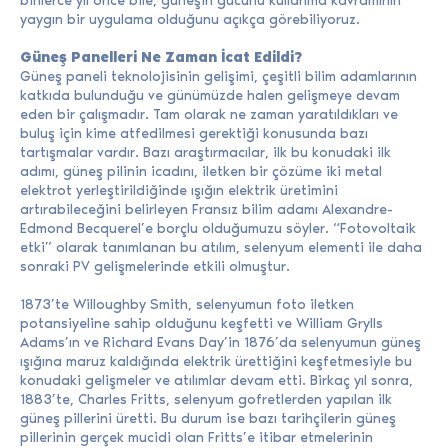
yaygın bir uygulama olduğunu açıkça görebiliyoruz.
Güneş Panelleri Ne Zaman İcat Edildi?
Güneş paneli teknolojisinin gelişimi, çeşitli bilim adamlarının
katkıda bulunduğu ve günümüzde halen gelişmeye devam
eden bir çalışmadır. Tam olarak ne zaman yaratıldıkları ve
buluş için kime atfedilmesi gerektiği konusunda bazı
tartışmalar vardır. Bazı araştırmacılar, ilk bu konudaki ilk
adımı, güneş pilinin icadını, iletken bir çözüme iki metal
elektrot yerleştirildiğinde ışığın elektrik üretimini
artırabileceğini belirleyen Fransız bilim adamı Alexandre-
Edmond Becquerel’e borçlu olduğumuzu söyler. “Fotovoltaik
etki” olarak tanımlanan bu atılım, selenyum elementi ile daha
sonraki PV gelişmelerinde etkili olmuştur.
1873’te Willoughby Smith, selenyumun foto iletken
potansiyeline sahip olduğunu keşfetti ve William Grylls
Adams’ın ve Richard Evans Day’in 1876’da selenyumun güneş
ışığına maruz kaldığında elektrik ürettiğini keşfetmesiyle bu
konudaki gelişmeler ve atılımlar devam etti. Birkaç yıl sonra,
1883’te, Charles Fritts, selenyum gofretlerden yapılan ilk
güneş pillerini üretti. Bu durum ise bazı tarihçilerin güneş
pillerinin gerçek mucidi olan Fritts’e itibar etmelerinin