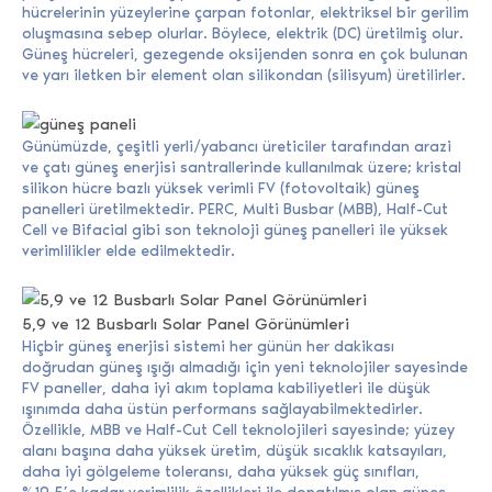
hücrelerinin yüzeylerine çarpan fotonlar, elektriksel bir gerilim
oluşmasına sebep olurlar. Böylece, elektrik (DC) üretilmiş olur.
Güneş hücreleri, gezegende oksijenden sonra en çok bulunan
ve yarı iletken bir element olan silikondan (silisyum) üretilirler.
Günümüzde, çeşitli yerli/yabancı üreticiler tarafından arazi
ve çatı güneş enerjisi santrallerinde kullanılmak üzere; kristal
silikon hücre bazlı yüksek verimli FV (fotovoltaik) güneş
panelleri üretilmektedir. PERC, Multi Busbar (MBB), Half-Cut
Cell ve Bifacial gibi son teknoloji güneş panelleri ile yüksek
verimlilikler elde edilmektedir.
5,9 ve 12 Busbarlı Solar Panel Görünümleri
Hiçbir güneş enerjisi sistemi her günün her dakikası
doğrudan güneş ışığı almadığı için yeni teknolojiler sayesinde
FV paneller, daha iyi akım toplama kabiliyetleri ile düşük
ışınımda daha üstün performans sağlayabilmektedirler.
Özellikle, MBB ve Half-Cut Cell teknolojileri sayesinde; yüzey
alanı başına daha yüksek üretim, düşük sıcaklık katsayıları,
daha iyi gölgeleme toleransı, daha yüksek güç sınıfları,
%19,5’e kadar verimlilik özellikleri ile donatılmış olan güneş