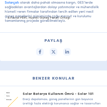
Solarçatı
olarak daha pahalı olmasına karşın, GES’lerde
sağladıkları avantajlardan dolayı yatırımcılar ve mühendislik
hizmeti veren firmalar tarafından tercih edilen yeni nesil
güneş panellerini günümüzde çoğu mevcut ve kurulumu
Bifacial PERC Hücreli Güneş Paneli Örneği
tamamlanmış projede görebilmekteyiz.
PAYLAŞ
BENZER KONULAR
Solar Batarya Kullanım Ömrü - Solar 101
Enerji depolaması, güneş panellerinin gün boyunca
ürettiği fazla elektriği korumanızı sağlar ve tasarrufları