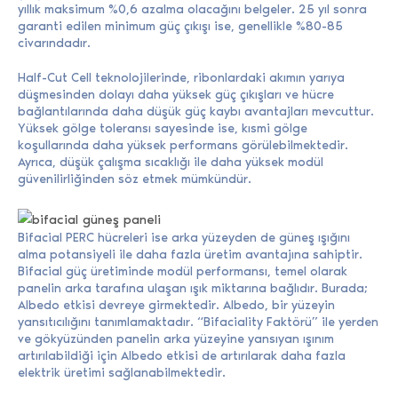
yıllık maksimum %0,6 azalma olacağını belgeler. 25 yıl sonra
garanti edilen minimum güç çıkışı ise, genellikle %80-85
civarındadır.
Half-Cut Cell teknolojilerinde, ribonlardaki akımın yarıya
düşmesinden dolayı daha yüksek güç çıkışları ve hücre
bağlantılarında daha düşük güç kaybı avantajları mevcuttur.
Yüksek gölge toleransı sayesinde ise, kısmi gölge
koşullarında daha yüksek performans görülebilmektedir.
Ayrıca, düşük çalışma sıcaklığı ile daha yüksek modül
güvenilirliğinden söz etmek mümkündür.
Bifacial PERC hücreleri ise arka yüzeyden de güneş ışığını
alma potansiyeli ile daha fazla üretim avantajına sahiptir.
Bifacial güç üretiminde modül performansı, temel olarak
panelin arka tarafına ulaşan ışık miktarına bağlıdır. Burada;
Albedo etkisi devreye girmektedir. Albedo, bir yüzeyin
yansıtıcılığını tanımlamaktadır. “Bifaciality Faktörü” ile yerden
ve gökyüzünden panelin arka yüzeyine yansıyan ışınım
artırılabildiği için Albedo etkisi de artırılarak daha fazla
elektrik üretimi sağlanabilmektedir.