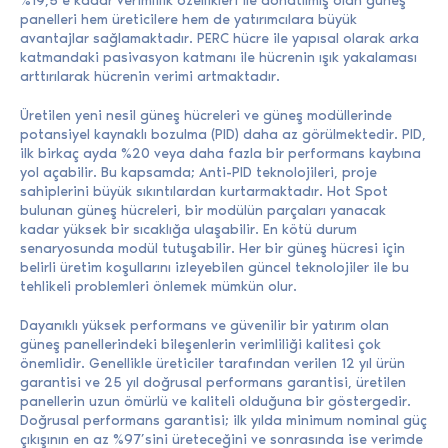
panelleri hem üreticilere hem de yatırımcılara büyük
avantajlar sağlamaktadır. PERC hücre ile yapısal olarak arka
katmandaki pasivasyon katmanı ile hücrenin ışık yakalaması
arttırılarak hücrenin verimi artmaktadır.
Üretilen yeni nesil güneş hücreleri ve güneş modüllerinde
potansiyel kaynaklı bozulma (PID) daha az görülmektedir. PID,
ilk birkaç ayda %20 veya daha fazla bir performans kaybına
yol açabilir. Bu kapsamda; Anti-PID teknolojileri, proje
sahiplerini büyük sıkıntılardan kurtarmaktadır. Hot Spot
bulunan güneş hücreleri, bir modülün parçaları yanacak
kadar yüksek bir sıcaklığa ulaşabilir. En kötü durum
senaryosunda modül tutuşabilir. Her bir güneş hücresi için
belirli üretim koşullarını izleyebilen güncel teknolojiler ile bu
tehlikeli problemleri önlemek mümkün olur.
Dayanıklı yüksek performans ve güvenilir bir yatırım olan
güneş panellerindeki bileşenlerin verimliliği kalitesi çok
önemlidir. Genellikle üreticiler tarafından verilen 12 yıl ürün
garantisi ve 25 yıl doğrusal performans garantisi, üretilen
panellerin uzun ömürlü ve kaliteli olduğuna bir göstergedir.
Doğrusal performans garantisi; ilk yılda minimum nominal güç
çıkışının en az %97’sini üreteceğini ve sonrasında ise verimde